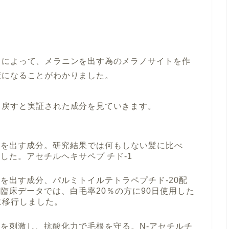
とによって、メラニンを出す為のメラノサイトを作
策になることがわかりました。
く戻すと実証された成分を見ていきます。
ンを出す成分。研究結果では何もしない髪に比べ
した。アセチルヘキサペプ チド-1
を出す成分、パルミトイルテトラペプチド-20配
臨床データでは、白毛率20％の方に90日使用した
に移行しました。
を刺激し、抗酸化力で毛根を守る。N-アセチルチ