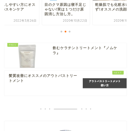
荒れしやすい方にオス
目のクマ原因は寝不足じ
乾燥肌でも化粧水い
メのスキンケア
ゃない!実は１つだけ原
ず!オススメの洗顔料
因消し方治し方。
2022年3月26日
2020年10月22日
2020年10
飲むケラチントリートメント『ノムケ
ラ』
髪質改善にオススメのアウトバストリー
トメント